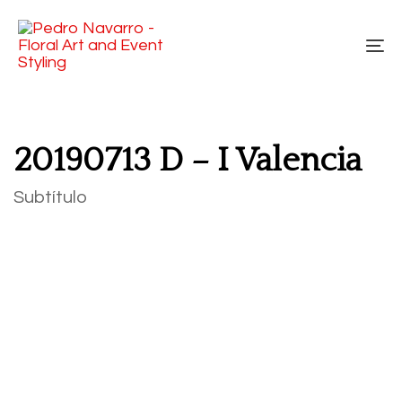
Skip
Skip
links
to
To
primary
na
navigation
Skip
to
20190713 D – I Valencia
content
Subtítulo