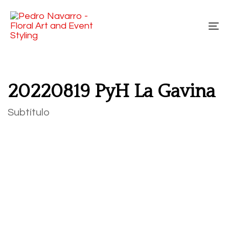
Skip
Skip
links
to
To
primary
na
navigation
Skip
to
20220819 PyH La Gavina
content
Subtítulo