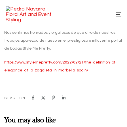
Skip
Skip
links
to
To
primary
na
navigation
Skip
Nos sentimos honrados y orgullosos de que otro de nuestros
to
trabajos aparezca de nuevo en el prestigioso e influyente portal
content
de bodas Style Me Pretty.
https://www.stylemepretty.com/2022/02/21/the-definition-of-
elegance-at-la-zagaleta-in-marbella-spain/
SHARE ON
You may also like